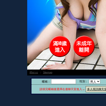
85st cc
：
Sitemap
性別：
暱稱：
請填完暱稱後選擇右邊聊天室進入→
多人視訊聊天